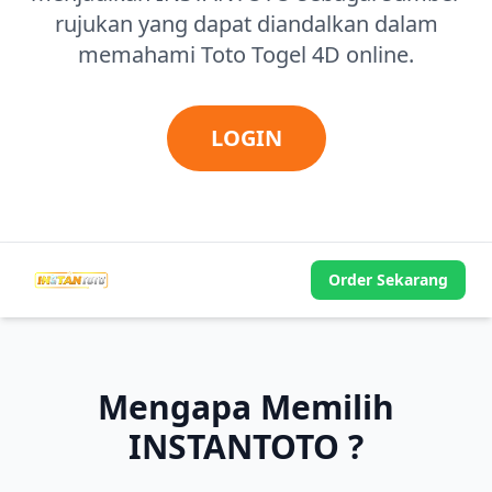
rujukan yang dapat diandalkan dalam
memahami Toto Togel 4D online.
LOGIN
Order Sekarang
Mengapa Memilih
INSTANTOTO ?