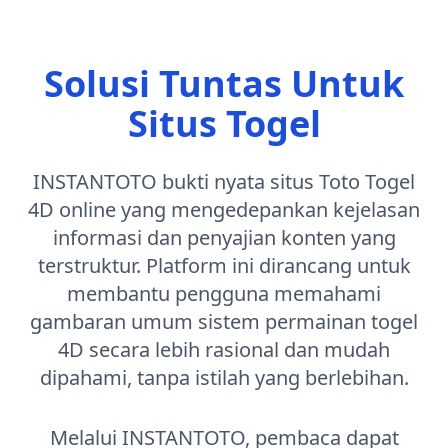
Solusi Tuntas Untuk
Situs Togel
INSTANTOTO bukti nyata situs Toto Togel
4D online yang mengedepankan kejelasan
informasi dan penyajian konten yang
terstruktur. Platform ini dirancang untuk
membantu pengguna memahami
gambaran umum sistem permainan togel
4D secara lebih rasional dan mudah
dipahami, tanpa istilah yang berlebihan.
Melalui INSTANTOTO, pembaca dapat