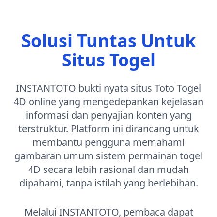
Solusi Tuntas Untuk
Situs Togel
INSTANTOTO bukti nyata situs Toto Togel
4D online yang mengedepankan kejelasan
informasi dan penyajian konten yang
terstruktur. Platform ini dirancang untuk
membantu pengguna memahami
gambaran umum sistem permainan togel
4D secara lebih rasional dan mudah
dipahami, tanpa istilah yang berlebihan.
Melalui INSTANTOTO, pembaca dapat