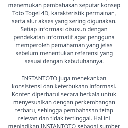
menemukan pembahasan seputar konsep
Toto Togel 4D, karakteristik permainan,
serta alur akses yang sering digunakan.
Setiap informasi disusun dengan
pendekatan informatif agar pengguna
memperoleh pemahaman yang jelas
sebelum menentukan referensi yang
sesuai dengan kebutuhannya.
INSTANTOTO juga menekankan
konsistensi dan keterbukaan informasi.
Konten diperbarui secara berkala untuk
menyesuaikan dengan perkembangan
terbaru, sehingga pembahasan tetap
relevan dan tidak tertinggal. Hal ini
menjadikan INSTANTOTO sebagai sumber