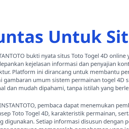
untas Untuk Si
TANTOTO bukti nyata situs Toto Togel 4D online 
pankan kejelasan informasi dan penyajian kon
uktur. Platform ini dirancang untuk membantu p
gambaran umum sistem permainan togel 4D se
nal dan mudah dipahami, tanpa istilah yang berle
i INSTANTOTO, pembaca dapat menemukan pem
sep Toto Togel 4D, karakteristik permainan, sert
ng digunakan. Setiap informasi disusun dengan 