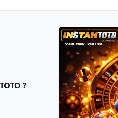
TOTO ?