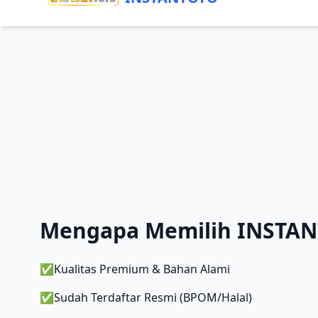
Mengapa Memilih INSTAN
✅
Kualitas Premium & Bahan Alami
✅
Sudah Terdaftar Resmi (BPOM/Halal)