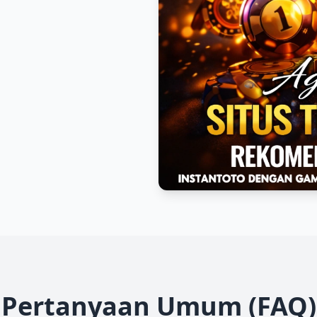
Pertanyaan Umum (FAQ)