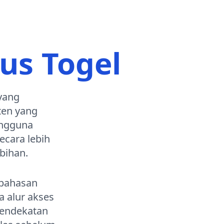
tus Togel
yang
ten yang
engguna
cara lebih
bihan.
bahasan
a alur akses
pendekatan