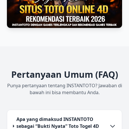
Pertanyaan Umum (FAQ)
Punya pertanyaan tentang INSTANTOTO? Jawaban di
bawah ini bisa membantu Anda.
Apa yang dimaksud INSTANTOTO
sebagai “Bukti Nyata” Toto Togel 4D