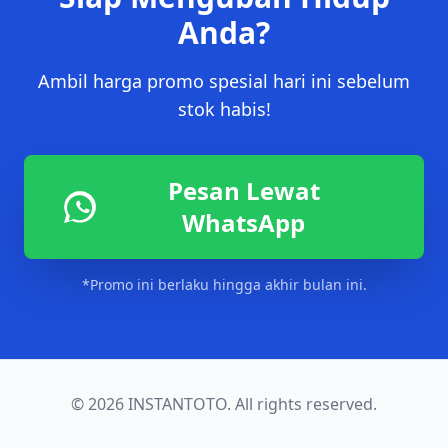
Anda?
Ambil harga promo spesial hari ini sebelum
stok habis!
Pesan Lewat
WhatsApp
*Promo ini berlaku hingga akhir bulan ini.
© 2026 INSTANTOTO. All rights reserved.