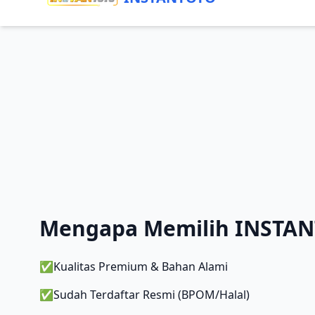
Mengapa Memilih INSTAN
✅
Kualitas Premium & Bahan Alami
✅
Sudah Terdaftar Resmi (BPOM/Halal)