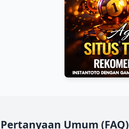
Pertanyaan Umum (FAQ)