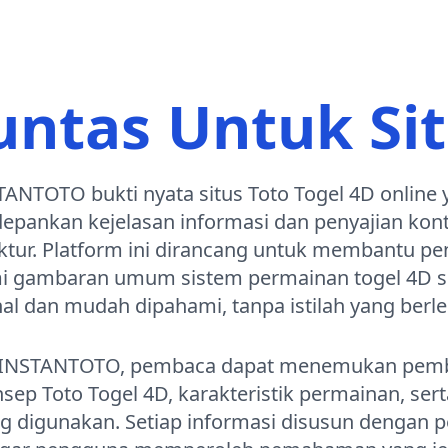
untas Untuk Si
TANTOTO bukti nyata situs Toto Togel 4D online 
pankan kejelasan informasi dan penyajian kon
uktur. Platform ini dirancang untuk membantu p
gambaran umum sistem permainan togel 4D se
nal dan mudah dipahami, tanpa istilah yang berle
i INSTANTOTO, pembaca dapat menemukan pem
sep Toto Togel 4D, karakteristik permainan, sert
ng digunakan. Setiap informasi disusun dengan 