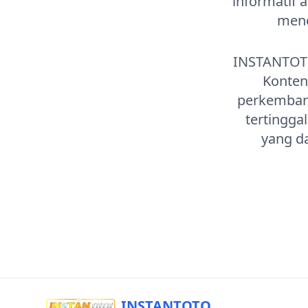
informatif
mene
INSTANTOTO
Konten
perkembang
tertingga
yang d
INSTANTOTO