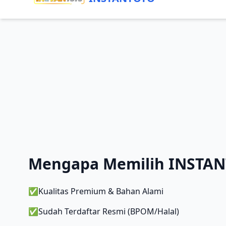
Mengapa Memilih INSTAN
✅
Kualitas Premium & Bahan Alami
✅
Sudah Terdaftar Resmi (BPOM/Halal)