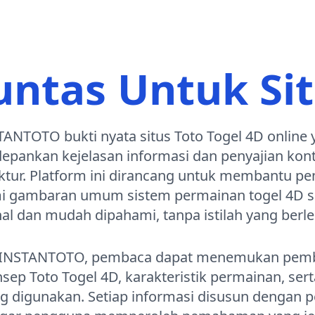
untas Untuk Si
TANTOTO bukti nyata situs Toto Togel 4D online 
pankan kejelasan informasi dan penyajian kon
uktur. Platform ini dirancang untuk membantu p
gambaran umum sistem permainan togel 4D se
nal dan mudah dipahami, tanpa istilah yang berle
i INSTANTOTO, pembaca dapat menemukan pem
sep Toto Togel 4D, karakteristik permainan, sert
ng digunakan. Setiap informasi disusun dengan 