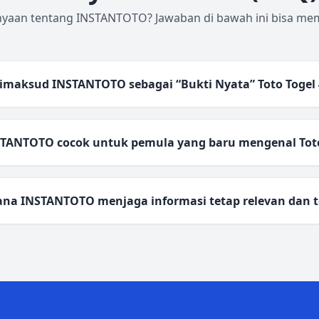
nyaan tentang INSTANTOTO? Jawaban di bawah ini bisa me
imaksud INSTANTOTO sebagai “Bukti Nyata” Toto Togel 
TANTOTO cocok untuk pemula yang baru mengenal Toto
na INSTANTOTO menjaga informasi tetap relevan dan t