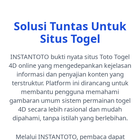
Solusi Tuntas Untuk
Situs Togel
INSTANTOTO bukti nyata situs Toto Togel
4D online yang mengedepankan kejelasan
informasi dan penyajian konten yang
terstruktur. Platform ini dirancang untuk
membantu pengguna memahami
gambaran umum sistem permainan togel
4D secara lebih rasional dan mudah
dipahami, tanpa istilah yang berlebihan.
Melalui INSTANTOTO, pembaca dapat