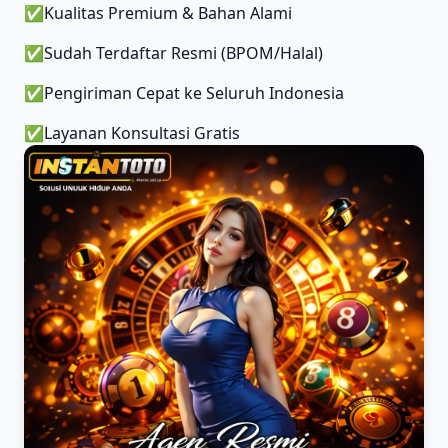
✅
Kualitas Premium & Bahan Alami
✅
Sudah Terdaftar Resmi (BPOM/Halal)
✅
Pengiriman Cepat ke Seluruh Indonesia
✅
Layanan Konsultasi Gratis