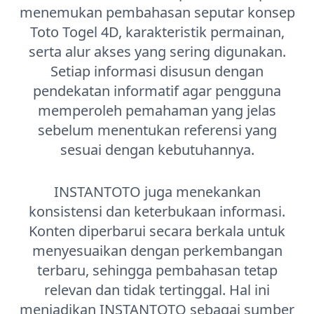
menemukan pembahasan seputar konsep
Toto Togel 4D, karakteristik permainan,
serta alur akses yang sering digunakan.
Setiap informasi disusun dengan
pendekatan informatif agar pengguna
memperoleh pemahaman yang jelas
sebelum menentukan referensi yang
sesuai dengan kebutuhannya.
INSTANTOTO juga menekankan
konsistensi dan keterbukaan informasi.
Konten diperbarui secara berkala untuk
menyesuaikan dengan perkembangan
terbaru, sehingga pembahasan tetap
relevan dan tidak tertinggal. Hal ini
menjadikan INSTANTOTO sebagai sumber