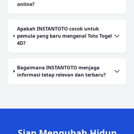
online?
Apakah INSTANTOTO cocok untuk
pemula yang baru mengenal Toto Togel
4D?
Bagaimana INSTANTOTO menjaga
informasi tetap relevan dan terbaru?
Siap Mengubah Hidup