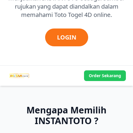
rujukan yang dapat diandalkan dalam
memahami Toto Togel 4D online.
LOGIN
Order Sekarang
Mengapa Memilih
INSTANTOTO ?