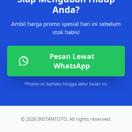
Anda?
Ambil harga promo spesial hari ini sebelum
stok habis!
Pesan Lewat
WhatsApp
*Promo ini berlaku hingga akhir bulan ini.
© 2026 INSTANTOTO. All rights reserved.