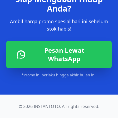
Anda?
Ambil harga promo spesial hari ini sebelum
stok habis!
Pesan Lewat
WhatsApp
*Promo ini berlaku hingga akhir bulan ini.
© 2026 INSTANTOTO. All rights reserved.