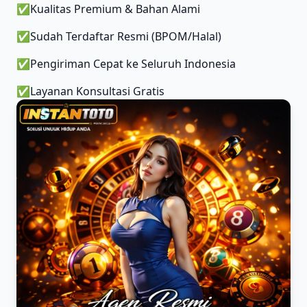
✅
Kualitas Premium & Bahan Alami
✅
Sudah Terdaftar Resmi (BPOM/Halal)
✅
Pengiriman Cepat ke Seluruh Indonesia
✅
Layanan Konsultasi Gratis