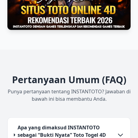
Pertanyaan Umum (FAQ)
Punya pertanyaan tentang INSTANTOTO? Jawaban di
bawah ini bisa membantu Anda.
Apa yang dimaksud INSTANTOTO
sebagai “Bukti Nyata” Toto Togel 4D