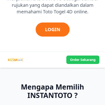
rujukan yang dapat diandalkan dalam
memahami Toto Togel 4D online.
LOGIN
Order Sekarang
Mengapa Memilih
INSTANTOTO ?