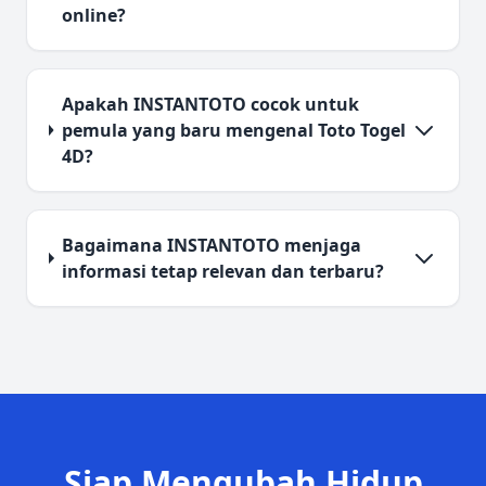
online?
Apakah INSTANTOTO cocok untuk
pemula yang baru mengenal Toto Togel
4D?
Bagaimana INSTANTOTO menjaga
informasi tetap relevan dan terbaru?
Siap Mengubah Hidup