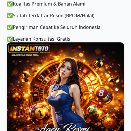
✅
Kualitas Premium & Bahan Alami
✅
Sudah Terdaftar Resmi (BPOM/Halal)
✅
Pengiriman Cepat ke Seluruh Indonesia
✅
Layanan Konsultasi Gratis