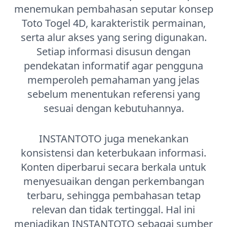
menemukan pembahasan seputar konsep
Toto Togel 4D, karakteristik permainan,
serta alur akses yang sering digunakan.
Setiap informasi disusun dengan
pendekatan informatif agar pengguna
memperoleh pemahaman yang jelas
sebelum menentukan referensi yang
sesuai dengan kebutuhannya.
INSTANTOTO juga menekankan
konsistensi dan keterbukaan informasi.
Konten diperbarui secara berkala untuk
menyesuaikan dengan perkembangan
terbaru, sehingga pembahasan tetap
relevan dan tidak tertinggal. Hal ini
menjadikan INSTANTOTO sebagai sumber