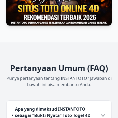
Pertanyaan Umum (FAQ)
Punya pertanyaan tentang INSTANTOTO? Jawaban di
bawah ini bisa membantu Anda.
Apa yang dimaksud INSTANTOTO
sebagai “Bukti Nyata” Toto Togel 4D