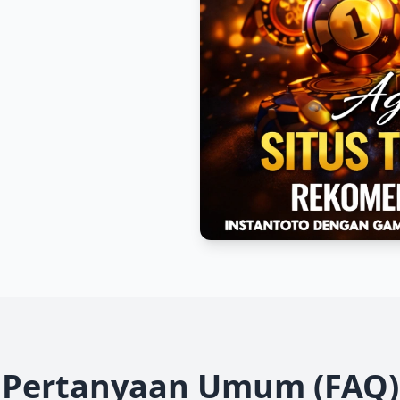
Pertanyaan Umum (FAQ)