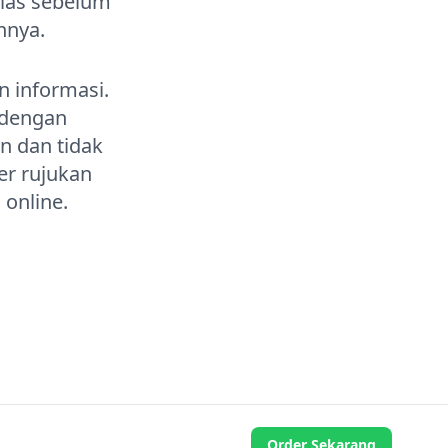
las sebelum
nnya.
 informasi.
 dengan
n dan tidak
er rujukan
online.
Order Sekarang