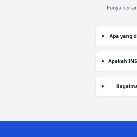
Punya perta
Apa yang d
Apakah INS
Bagaima